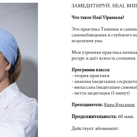
ЗАМЕДИТИРУЙ. HEAL ВИП
Что такое Heal Vipassana?
Это практика Тишины и самоис
самонаблюдения и глубокого ис
исцеления ума.
Моя утренняя практика начина
ресурс и даёт ясность сознания.
Программа класса:
- теория практики
- анапана (медитация сосредот
- випассана (медитация самона
- метта-медитация (5 минут)
Преподаватель:
Кира Куксенок
Продолжительность:
60 мин.
Действует абонемент.