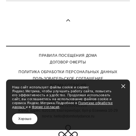
ПРАВИЛА ПОСЕЩЕНИЯ ДОМА
ДОГОВОР ОФЕРТЫ
П
ОЛИТИКА ОБРАБОТКИ ПЕРСОНАЛЬНЫХ ДАННЫХ
ПОЛЬЗОВАТЕЛЬСКОЕ СОГЛАШЕНИЕ
ФОРМА СОГЛАСИЯ
Наш сайт использует файлы cookie и сервис
Яндекс.Метрика, чтобы улучшить работу сайта, повысить
ПРАВИЛА ПРОГРАММЫ ПРИВИЛЕГИЙ
его эффективность и удобство. Продолжая использовать
сайт, вы соглашаетесь на использование файлов cookie и
ИП МОРЕВ СЕРГЕЙ ИВАНОВИЧ
сервиса Яндекс.Метрика.Подробнее в
Политике обработке
ИНН: 667205026208
данных
и в
Форме согласия
.
Юрид. адрес: 620138, Екатеринбург, бул-р Есенина 10-29
почта: hello@domholydance.ru
Хорошо