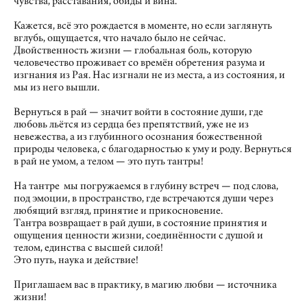
чувства, расставания, обиды и вина.
Кажется, всё это рождается в моменте, но если заглянуть
вглубь, ощущается, что начало было не сейчас.
Двойственность жизни — глобальная боль, которую
человечество проживает со времён обретения разума и
изгнания из Рая. Нас изгнали не из места, а из состояния, и
мы из него вышли.
Вернуться в рай — значит войти в состояние души, где
любовь льётся из сердца без препятствий, уже не из
невежества, а из глубинного осознания божественной
природы человека, с благодарностью к уму и роду. Вернуться
в рай не умом, а телом — это путь тантры!
На тантре мы погружаемся в глубину встреч — под слова,
под эмоции, в пространство, где встречаются души через
любящий взгляд, принятие и прикосновение.
Тантра возвращает в рай души, в состояние принятия и
ощущения ценности жизни, соединённости с душой и
телом, единства с высшей силой!
Это путь, наука и действие!
Приглашаем вас в практику, в магию любви — источника
жизни!