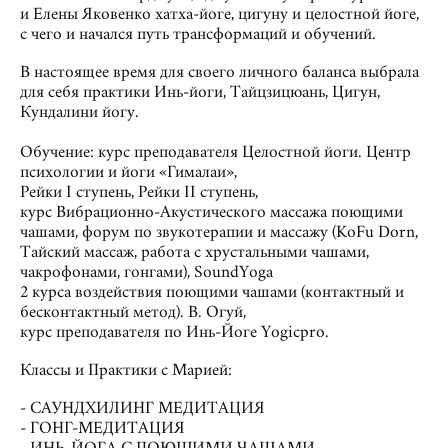
и Елены Яковенко хатха-йоге, цигуну и целостной йоге,
с чего и начался путь трансформаций и обучений.
В настоящее время для своего личного баланса выбрала
для себя практики Инь-йоги, Тайцзицюань, Цигун,
Кундалини йогу.
Обучение: курс преподавателя Целостной йоги. Центр
психологии и йоги «Гималаи»,
Рейки I ступень, Рейки II ступень,
курс Вибрационно-Акустического массажа поющими
чашами, форум по звукотерапии и массажу (KoFu Dorn,
Тайский массаж, работа с хрустальными чашами,
чакрофонами, гонгами), SoundYoga
2 курса воздействия поющими чашами (контактный и
бесконтактный метод). В. Огуй,
курс преподавателя по Инь-Йоге Yogicpro.
Классы и Практики с Марией:
- САУНДХИЛИНГ МЕДИТАЦИЯ
- ГОНГ-МЕДИТАЦИЯ
- ИНЬ-ЙОГА C ПОЮЩИМИ ЧАШАМИ