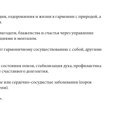
ии, оздоровления и жизни в гармонии с природой, а
.
агодати, блаженства и счастья через управление
оциями и менталом.
т гармоничному сосуществованию с собой, другими
е состояния покоя, стабилизация духа, профилактика
 счастливого долголетия.
е или сердечно-сосудистые заболевания (порок
ени).
».