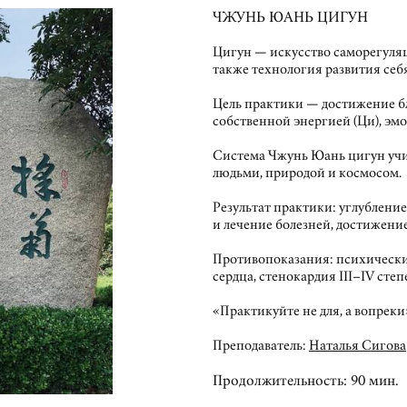
ЧЖУНЬ ЮАНЬ ЦИГУН
Цигун — искусство саморегуляц
также технология развития себя
Цель практики — достижение бл
собственной энергией (Ци), эм
Система Чжунь Юань цигун учи
людьми, природой и космосом.
Результат практики: углублени
и лечение болезней, достижение
Противопоказания: психически
сердца, стенокардия III–IV степ
«Практикуйте не для, а вопреки
Преподаватель:
Наталья Сигова
Продолжительность: 90 мин.